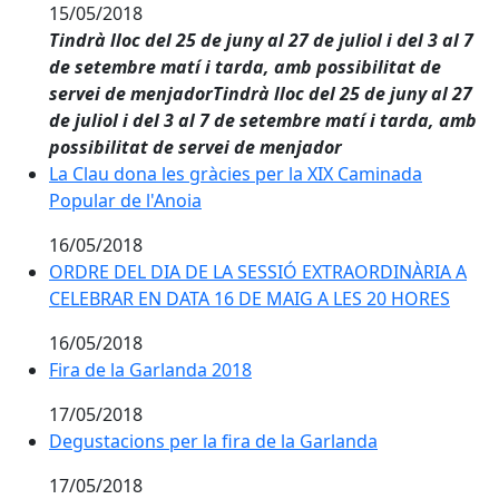
15/05/2018
Tindrà lloc del 25 de juny al 27 de juliol i del 3 al 7
de setembre matí i tarda, amb possibilitat de
servei de menjadorTindrà lloc del 25 de juny al 27
de juliol i del 3 al 7 de setembre matí i tarda, amb
possibilitat de servei de menjador
La Clau dona les gràcies per la XIX Caminada Popular 
La Clau dona les gràcies per la XIX Caminada
Popular de l'Anoia
16/05/2018
ORDRE DEL DIA DE LA SESSIÓ EXTRAORDINÀRIA A CEL
ORDRE DEL DIA DE LA SESSIÓ EXTRAORDINÀRIA A
CELEBRAR EN DATA 16 DE MAIG A LES 20 HORES
16/05/2018
Fira de la Garlanda 2018
Fira de la Garlanda 2018
17/05/2018
Degustacions per la fira de la Garlanda
Degustacions per la fira de la Garlanda
17/05/2018