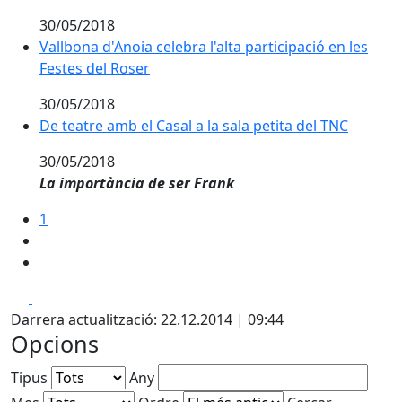
30/05/2018
Vallbona d'Anoia celebra l'alta participació en les Fes
Vallbona d'Anoia celebra l'alta participació en les
Festes del Roser
30/05/2018
De teatre amb el Casal a la sala petita del TNC
De teatre amb el Casal a la sala petita del TNC
30/05/2018
La importància de ser Frank
1
Facebook
X
Darrera actualització: 22.12.2014 | 09:44
Opcions
Tipus
Any