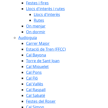
Festes i fires
Llocs d'interès i rutes
Llocs d'interès
Rutes
On menjar
On dormir
Audioguia
Carrer Major
Estació de Tren (FFCC)
Cal Bayona
Torre de Sant Joan
Cal Miquelet
Cal Pons
Cal Fló
Cal Vallès
Cal Raspall
Cal Sabaté
Festes del Roser
Cal Simon