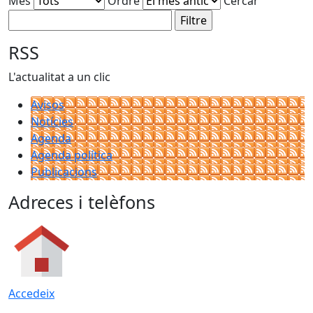
Mes
Ordre
Cercar
RSS
L'actualitat a un clic
Avisos
Notícies
Agenda
Agenda política
Publicacions
Adreces i telèfons
Accedeix