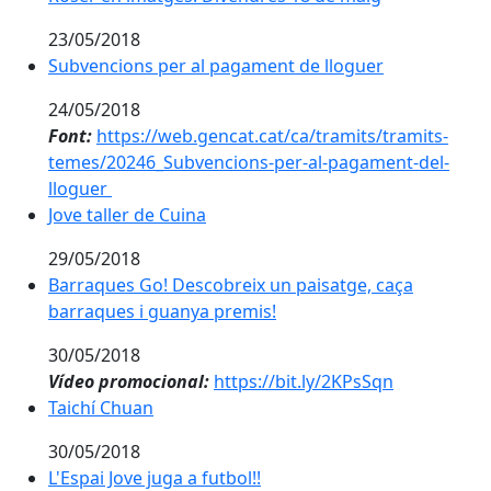
23/05/2018
Subvencions per al pagament de lloguer
Subvencions per al pagament de lloguer
24/05/2018
Font:
https://web.gencat.cat/ca/tramits/tramits-
temes/20246_Subvencions-per-al-pagament-del-
lloguer
Jove taller de Cuina
Jove taller de Cuina
29/05/2018
Barraques Go! Descobreix un paisatge, caça barraque
Barraques Go! Descobreix un paisatge, caça
barraques i guanya premis!
30/05/2018
Vídeo promocional:
https://bit.ly/2KPsSqn
Taichí Chuan
Taichí Chuan
30/05/2018
L'Espai Jove juga a futbol!!
L'Espai Jove juga a futbol!!