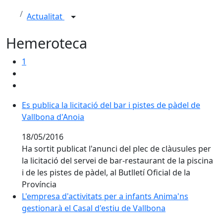
Actualitat
Hemeroteca
1
Es publica la licitació del bar i pistes de pàdel de Vall
Es publica la licitació del bar i pistes de pàdel de
Vallbona d'Anoia
18/05/2016
Ha sortit publicat l'anunci del plec de clàusules per
la licitació del servei de bar-restaurant de la piscina
i de les pistes de pàdel, al Butlletí Oficial de la
Província
L'empresa d'activitats per a infants Anima'ns gestiona
L'empresa d'activitats per a infants Anima'ns
gestionarà el Casal d'estiu de Vallbona