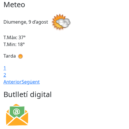
Meteo
Diumenge, 9 d’agost
D
T.Màx: 37°
T
T.Min: 18°
T
Tarda
T
1
2
Anterior
Següent
Butlletí digital