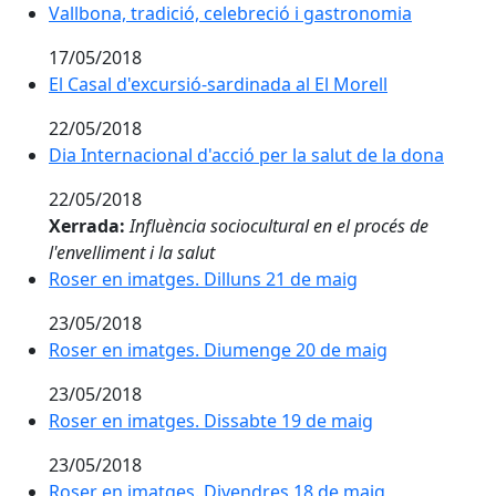
Vallbona, tradició, celebreció i gastronomia
Vallbona, tradició, celebreció i gastronomia
17/05/2018
El Casal d'excursió-sardinada al El Morell
El Casal d'excursió-sardinada al El Morell
22/05/2018
Dia Internacional d'acció per la salut de la dona
Dia Internacional d'acció per la salut de la dona
22/05/2018
Xerrada:
Influència sociocultural en el procés de
l'envelliment i la salut
Roser en imatges. Dilluns 21 de maig
Roser en imatges. Dilluns 21 de maig
23/05/2018
Roser en imatges. Diumenge 20 de maig
Roser en imatges. Diumenge 20 de maig
23/05/2018
Roser en imatges. Dissabte 19 de maig
Roser en imatges. Dissabte 19 de maig
23/05/2018
Roser en imatges. Divendres 18 de maig
Roser en imatges. Divendres 18 de maig