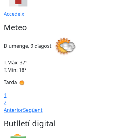
Accedeix
Meteo
Diumenge, 9 d’agost
D
T.Màx: 37°
T
T.Min: 18°
T
Tarda
T
1
2
Anterior
Següent
Butlletí digital