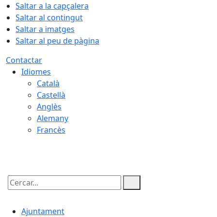
Saltar a la capçalera
Saltar al contingut
Saltar a imatges
Saltar al peu de pàgina
Contactar
Idiomes
Català
Castellà
Anglès
Alemany
Francès
09.08.2026 | 12:48
Cercar:
Ajuntament