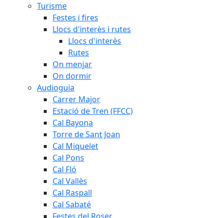
Turisme
Festes i fires
Llocs d'interès i rutes
Llocs d'interès
Rutes
On menjar
On dormir
Audioguia
Carrer Major
Estació de Tren (FFCC)
Cal Bayona
Torre de Sant Joan
Cal Miquelet
Cal Pons
Cal Fló
Cal Vallès
Cal Raspall
Cal Sabaté
Festes del Roser