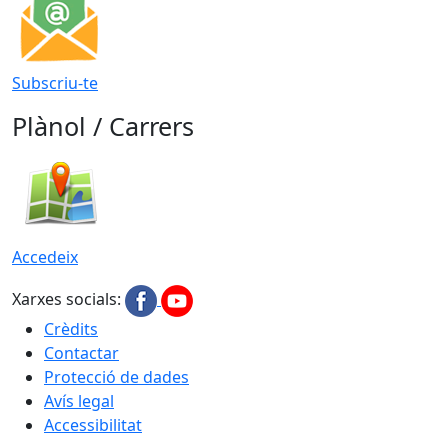
Subscriu-te
Plànol / Carrers
Accedeix
Xarxes socials:
Crèdits
Contactar
Protecció de dades
Avís legal
Accessibilitat