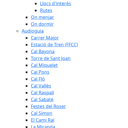
Llocs d'interès
Rutes
On menjar
On dormir
Audioguia
Carrer Major
Estació de Tren (FFCC)
Cal Bayona
Torre de Sant Joan
Cal Miquelet
Cal Pons
Cal Fló
Cal Vallès
Cal Raspall
Cal Sabaté
Festes del Roser
Cal Simon
El Cami Ral
La Miranda