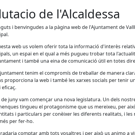
lutacio de l'Alcaldessa
guts i benvingudes a la pàgina web de l'Ajuntament de Vallb
pal.
esta web us volem oferir tota la informació d'interès relativa
pals, un espai en el qual a més pugueu trobar tota l'actual
juntament i també una eina de comunicació útil en totes dir
untament tenim el compromís de treballar de manera clara i
s proporciona la web i també les xarxes socials per tenir 
i eficaç.
 de juny vam començar una nova legislatura. Un dels nostres
nenques tingueu el protagonisme que us mereixeu, per això 
titats i particulars per conèixer les diferents realitats, i l
més per fer-ho.
radaria comptar amb tots vosaltres i per això us animo a visi