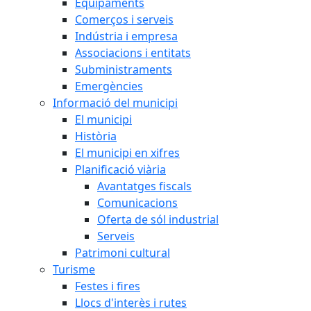
Equipaments
Comerços i serveis
Indústria i empresa
Associacions i entitats
Subministraments
Emergències
Informació del municipi
El municipi
Història
El municipi en xifres
Planificació viària
Avantatges fiscals
Comunicacions
Oferta de sól industrial
Serveis
Patrimoni cultural
Turisme
Festes i fires
Llocs d'interès i rutes