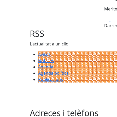
Meritx
Fa
Darrer
RSS
L'actualitat a un clic
Avisos
Notícies
Agenda
Agenda política
Publicacions
Adreces i telèfons