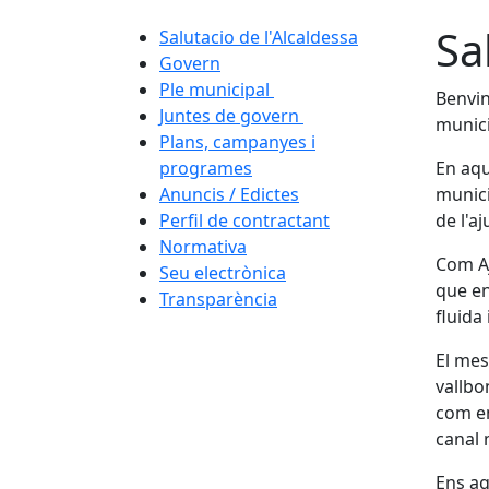
Sa
Salutacio de l'Alcaldessa
Govern
Ple municipal
Benvin
Juntes de govern
munici
Plans, campanyes i
programes
En aqu
Anuncis / Edictes
munici
Perfil de contractant
de l'a
Normativa
Com Aj
Seu electrònica
que en
Transparència
fluida 
El mes
vallbo
com en
canal 
Ens ag