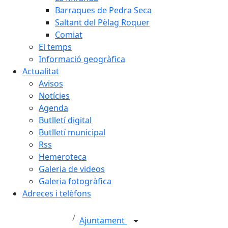
Barraques de Pedra Seca
Saltant del Pèlag Roquer
Comiat
El temps
Informació geogràfica
Actualitat
Avisos
Notícies
Agenda
Butlletí digital
Butlletí municipal
Rss
Hemeroteca
Galeria de videos
Galeria fotogràfica
Adreces i telèfons
Ajuntament