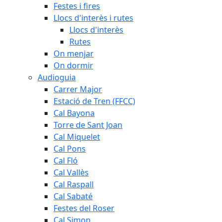
Festes i fires
Llocs d'interès i rutes
Llocs d'interès
Rutes
On menjar
On dormir
Audioguia
Carrer Major
Estació de Tren (FFCC)
Cal Bayona
Torre de Sant Joan
Cal Miquelet
Cal Pons
Cal Fló
Cal Vallès
Cal Raspall
Cal Sabaté
Festes del Roser
Cal Simon