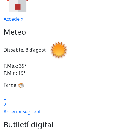
Accedeix
Meteo
Dissabte, 8 d’agost
D
T.Màx: 35°
T
T.Min: 19°
T
Tarda
1
2
Anterior
Següent
Butlletí digital