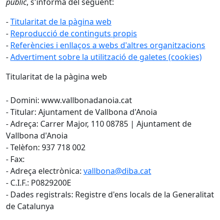
públic
, s'informa del següent:
-
Titularitat de la pàgina web
-
Reproducció de continguts propis
-
Referències i enllaços a webs d'altres organitzacions
-
Advertiment sobre la utilització de galetes (cookies)
Titularitat de la pàgina web
- Domini: www.vallbonadanoia.cat
- Titular: Ajuntament de Vallbona d'Anoia
- Adreça: Carrer Major, 110 08785 | Ajuntament de
Vallbona d'Anoia
- Telèfon: 937 718 002
- Fax:
- Adreça electrònica:
vallbona@diba.cat
- C.I.F.: P0829200E
- Dades registrals: Registre d'ens locals de la Generalitat
de Catalunya