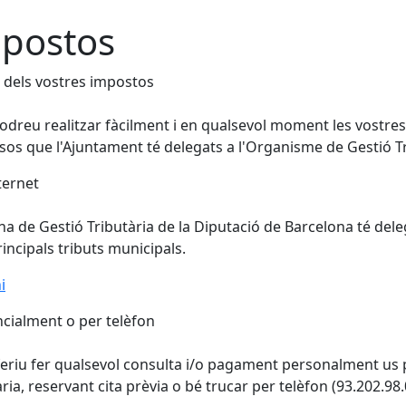
postos
 dels vostres impostos
odreu realitzar fàcilment i en qualsevol moment les vostres c
sos que l'Ajuntament té delegats a l'Organisme de Gestió Tr
ternet
ina de Gestió Tributària de la Diputació de Barcelona té del
rincipals tributs municipals.
i
cialment o per telèfon
feriu fer qualsevol consulta i/o pagament personalment us 
aria, reservant cita prèvia o bé trucar per telèfon (93.202.98.