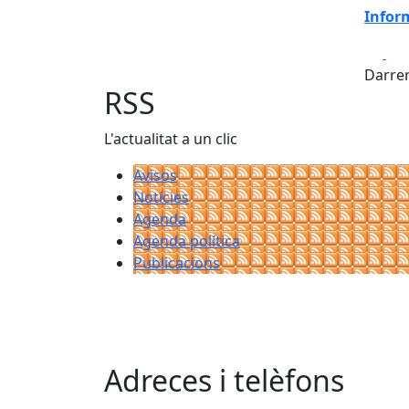
Infor
Fa
Darrer
RSS
L'actualitat a un clic
Avisos
Notícies
Agenda
Agenda política
Publicacions
Adreces i telèfons