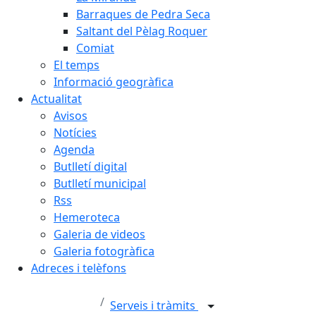
Barraques de Pedra Seca
Saltant del Pèlag Roquer
Comiat
El temps
Informació geogràfica
Actualitat
Avisos
Notícies
Agenda
Butlletí digital
Butlletí municipal
Rss
Hemeroteca
Galeria de videos
Galeria fotogràfica
Adreces i telèfons
Serveis i tràmits