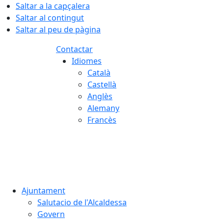
Saltar a la capçalera
Saltar al contingut
Saltar al peu de pàgina
Contactar
Idiomes
Català
Castellà
Anglès
Alemany
Francès
06.08.2026 | 05:17
Ajuntament
Salutacio de l'Alcaldessa
Govern