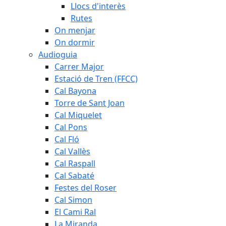
Llocs d'interès
Rutes
On menjar
On dormir
Audioguia
Carrer Major
Estació de Tren (FFCC)
Cal Bayona
Torre de Sant Joan
Cal Miquelet
Cal Pons
Cal Fló
Cal Vallès
Cal Raspall
Cal Sabaté
Festes del Roser
Cal Simon
El Cami Ral
La Miranda