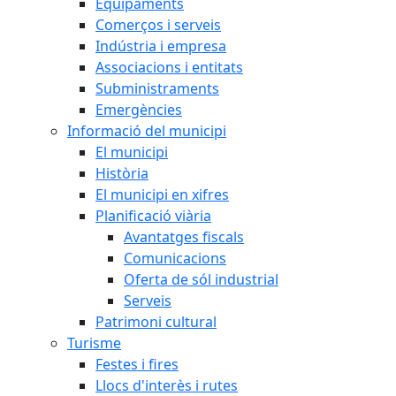
Equipaments
Comerços i serveis
Indústria i empresa
Associacions i entitats
Subministraments
Emergències
Informació del municipi
El municipi
Història
El municipi en xifres
Planificació viària
Avantatges fiscals
Comunicacions
Oferta de sól industrial
Serveis
Patrimoni cultural
Turisme
Festes i fires
Llocs d'interès i rutes