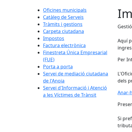
Im
Oficines municipals
Catàleg de Serveis
Tràmits i gestions
Gestió
Carpeta ciutadana
Impostos
Aquí p
Factura electrònica
ingres
Finestreta Única Empresarial
(FUE)
Per In
Porta a porta
Servei de mediació ciutadana
L'Ofic
de l'Anoia
dels p
Servei d'Informació i Atenció
Anar-h
a les Víctimes de Trànsit
Presen
Si pre
tribut