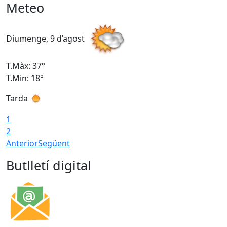
Meteo
Diumenge, 9 d’agost
D
T.Màx: 37°
T
T.Min: 18°
T
Tarda
T
1
2
Anterior
Següent
Butlletí digital