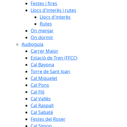
Festes i fires
Llocs d'interès i rutes
Llocs d'interès
Rutes
On menjar
On dormir
Audioguia
Carrer Major
Estació de Tren (FFCC)
Cal Bayona
Torre de Sant Joan
Cal Miquelet
Cal Pons
Cal Fló
Cal Vallès
Cal Raspall
Cal Sabaté
Festes del Roser
Cal Simon