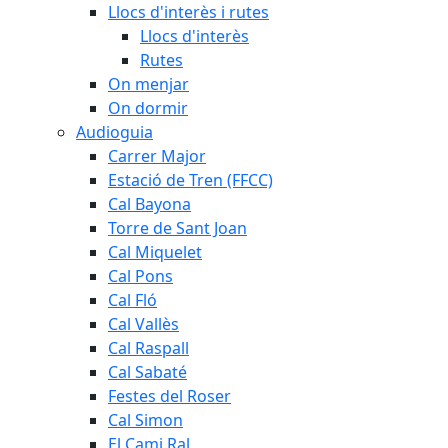
Llocs d'interès i rutes
Llocs d'interès
Rutes
On menjar
On dormir
Audioguia
Carrer Major
Estació de Tren (FFCC)
Cal Bayona
Torre de Sant Joan
Cal Miquelet
Cal Pons
Cal Fló
Cal Vallès
Cal Raspall
Cal Sabaté
Festes del Roser
Cal Simon
El Cami Ral