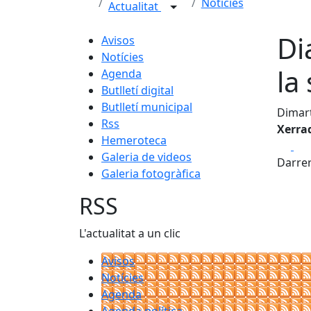
Notícies
Actualitat
Di
Avisos
Notícies
la
Agenda
Butlletí digital
Butlletí municipal
Dimart
Rss
Xerra
Hemeroteca
Fa
Galeria de videos
Darrer
Galeria fotogràfica
RSS
L'actualitat a un clic
Avisos
Notícies
Agenda