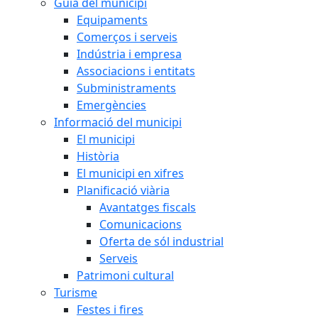
Guia del municipi
Equipaments
Comerços i serveis
Indústria i empresa
Associacions i entitats
Subministraments
Emergències
Informació del municipi
El municipi
Història
El municipi en xifres
Planificació viària
Avantatges fiscals
Comunicacions
Oferta de sól industrial
Serveis
Patrimoni cultural
Turisme
Festes i fires