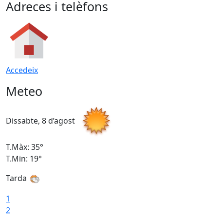
Adreces i telèfons
Accedeix
Meteo
Dissabte, 8 d’agost
D
T.Màx: 35°
T
T.Min: 19°
T
Tarda
1
2