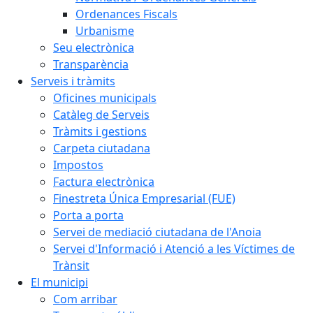
Ordenances Fiscals
Urbanisme
Seu electrònica
Transparència
Serveis i tràmits
Oficines municipals
Catàleg de Serveis
Tràmits i gestions
Carpeta ciutadana
Impostos
Factura electrònica
Finestreta Única Empresarial (FUE)
Porta a porta
Servei de mediació ciutadana de l'Anoia
Servei d'Informació i Atenció a les Víctimes de
Trànsit
El municipi
Com arribar