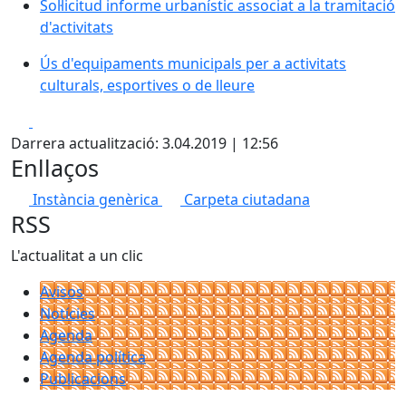
Sol·licitud informe urbanístic associat a la tramitació
d'activitats
Ús d'equipaments municipals per a activitats
culturals, esportives o de lleure
Facebook
X
Darrera actualització: 3.04.2019 | 12:56
Enllaços
Instància genèrica
Carpeta ciutadana
RSS
L'actualitat a un clic
Avisos
Notícies
Agenda
Agenda política
Publicacions