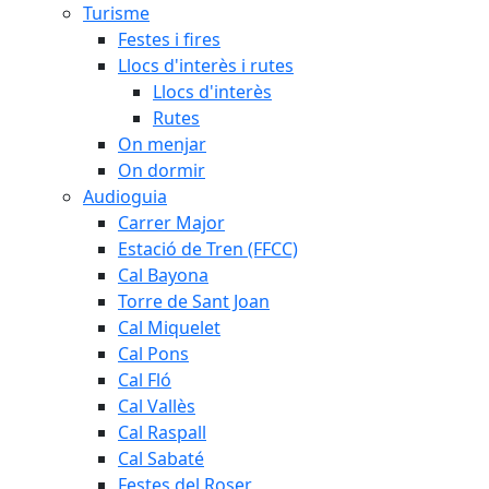
Turisme
Festes i fires
Llocs d'interès i rutes
Llocs d'interès
Rutes
On menjar
On dormir
Audioguia
Carrer Major
Estació de Tren (FFCC)
Cal Bayona
Torre de Sant Joan
Cal Miquelet
Cal Pons
Cal Fló
Cal Vallès
Cal Raspall
Cal Sabaté
Festes del Roser