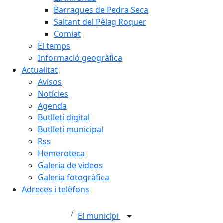
Barraques de Pedra Seca
Saltant del Pèlag Roquer
Comiat
El temps
Informació geogràfica
Actualitat
Avisos
Notícies
Agenda
Butlletí digital
Butlletí municipal
Rss
Hemeroteca
Galeria de videos
Galeria fotogràfica
Adreces i telèfons
El municipi