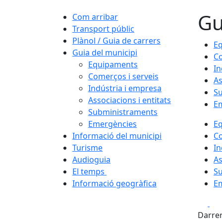
Gu
Com arribar
Transport públic
Plànol / Guia de carrers
E
Guia del municipi
Co
Equipaments
In
Comerços i serveis
As
Indústria i empresa
S
Associacions i entitats
E
Subministraments
Emergències
E
Informació del municipi
Co
Turisme
In
Audioguia
As
El temps
S
Informació geogràfica
E
Fa
Darrer