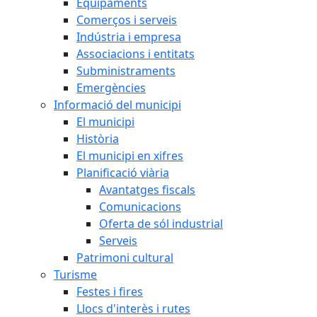
Equipaments
Comerços i serveis
Indústria i empresa
Associacions i entitats
Subministraments
Emergències
Informació del municipi
El municipi
Història
El municipi en xifres
Planificació viària
Avantatges fiscals
Comunicacions
Oferta de sól industrial
Serveis
Patrimoni cultural
Turisme
Festes i fires
Llocs d'interès i rutes