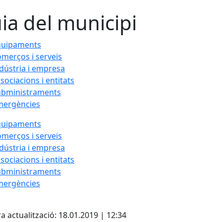
ia del municipi
quipaments
merços i serveis
dústria i empresa
sociacions i entitats
ubministraments
mergències
quipaments
merços i serveis
dústria i empresa
sociacions i entitats
ubministraments
mergències
cebook
X
a actualització: 18.01.2019 | 12:34