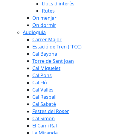
Llocs d'interès
Rutes
On menjar
On dormir
Audioguia
Carrer Major
Estació de Tren (FFCC)
Cal Bayona
Torre de Sant Joan
Cal Miquelet
Cal Pons
Cal Fló
Cal Vallès
Cal Raspall
Cal Sabaté
Festes del Roser
Cal Simon
El Cami Ral
La Miranda