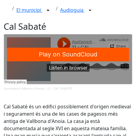
El municipi
Audioguia
Cal Sabaté
Ajuntament Vallbona d'Anoia
·
11 - CAL SABATÉ
Cal Sabaté és un edifici possiblement d'origen medieval
i segurament és una
de les cases de pagesos més
antiga de Vallbona d'Anoia. La casa ja està
documentada al segle
XVI
en
aquesta
mateixa
família.
Una
gran
masia
que
s'orienta
acarant
l'entrada
cap al