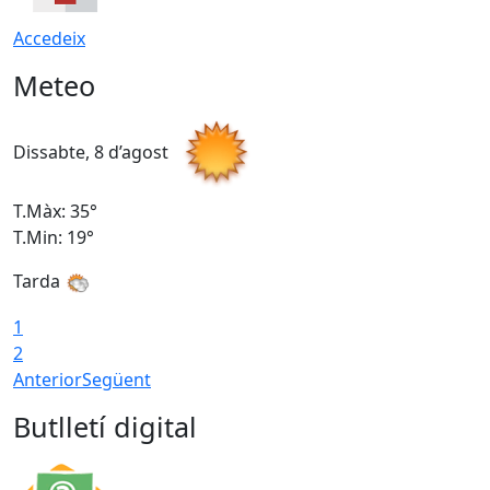
Accedeix
Meteo
Dissabte, 8 d’agost
D
T.Màx: 35°
T
T.Min: 19°
T
Tarda
1
2
Anterior
Següent
Butlletí digital