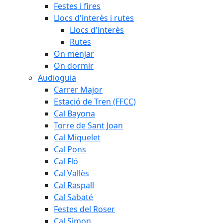
Festes i fires
Llocs d'interès i rutes
Llocs d'interès
Rutes
On menjar
On dormir
Audioguia
Carrer Major
Estació de Tren (FFCC)
Cal Bayona
Torre de Sant Joan
Cal Miquelet
Cal Pons
Cal Fló
Cal Vallès
Cal Raspall
Cal Sabaté
Festes del Roser
Cal Simon