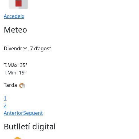
Accedeix
Meteo
Divendres, 7 d’agost
D
T.Màx: 35°
T
T.Min: 19°
T
Tarda
T
1
2
Anterior
Següent
Butlletí digital