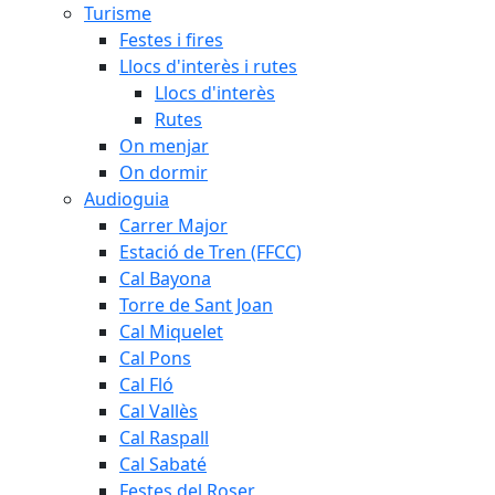
Turisme
Festes i fires
Llocs d'interès i rutes
Llocs d'interès
Rutes
On menjar
On dormir
Audioguia
Carrer Major
Estació de Tren (FFCC)
Cal Bayona
Torre de Sant Joan
Cal Miquelet
Cal Pons
Cal Fló
Cal Vallès
Cal Raspall
Cal Sabaté
Festes del Roser