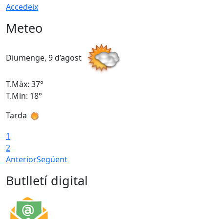
Accedeix
Meteo
Diumenge, 9 d’agost
D
T.Màx: 37°
T
T.Min: 18°
T
Tarda
T
1
2
Anterior
Següent
Butlletí digital