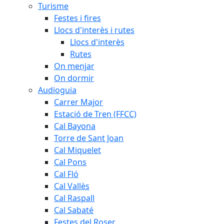
Turisme
Festes i fires
Llocs d'interès i rutes
Llocs d'interès
Rutes
On menjar
On dormir
Audioguia
Carrer Major
Estació de Tren (FFCC)
Cal Bayona
Torre de Sant Joan
Cal Miquelet
Cal Pons
Cal Fló
Cal Vallès
Cal Raspall
Cal Sabaté
Festes del Roser