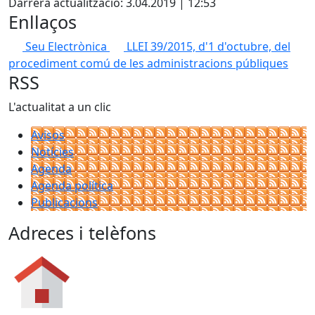
Darrera actualització: 3.04.2019 | 12:53
Enllaços
Seu Electrònica
LLEI 39/2015, d'1 d'octubre, del
procediment comú de les administracions públiques
RSS
L'actualitat a un clic
Avisos
Notícies
Agenda
Agenda política
Publicacions
Adreces i telèfons