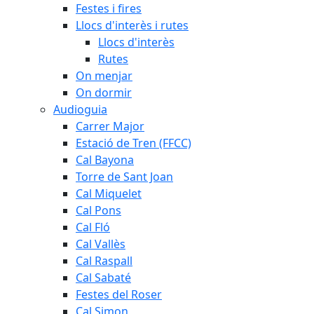
Festes i fires
Llocs d'interès i rutes
Llocs d'interès
Rutes
On menjar
On dormir
Audioguia
Carrer Major
Estació de Tren (FFCC)
Cal Bayona
Torre de Sant Joan
Cal Miquelet
Cal Pons
Cal Fló
Cal Vallès
Cal Raspall
Cal Sabaté
Festes del Roser
Cal Simon