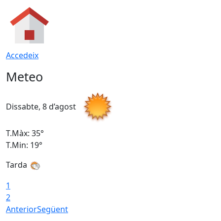
Accedeix
Meteo
Dissabte, 8 d’agost
D
T.Màx: 35°
T
T.Min: 19°
T
Tarda
1
2
Anterior
Següent