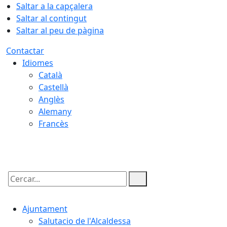
Saltar a la capçalera
Saltar al contingut
Saltar al peu de pàgina
Contactar
Idiomes
Català
Castellà
Anglès
Alemany
Francès
08.08.2026 | 09:08
Cercar:
Ajuntament
Salutacio de l'Alcaldessa