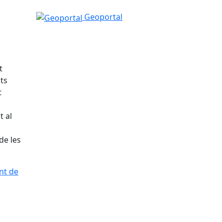
Geoportal
Geoportal
t
ats
t
t al
de les
nt de