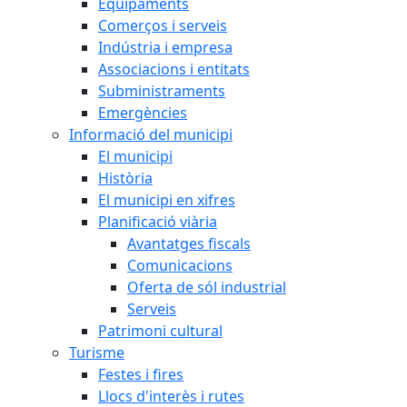
Equipaments
Comerços i serveis
Indústria i empresa
Associacions i entitats
Subministraments
Emergències
Informació del municipi
El municipi
Història
El municipi en xifres
Planificació viària
Avantatges fiscals
Comunicacions
Oferta de sól industrial
Serveis
Patrimoni cultural
Turisme
Festes i fires
Llocs d'interès i rutes