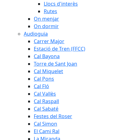
Llocs d'interès
Rutes
On menjar
On dormir
Audioguia
Carrer Major
Estació de Tren (FFCC)
Cal Bayona
Torre de Sant Joan
Cal Miquelet
Cal Pons
Cal Fló
Cal Vallès
Cal Raspall
Cal Sabaté
Festes del Roser
Cal Simon
El Cami Ral
La Miranda