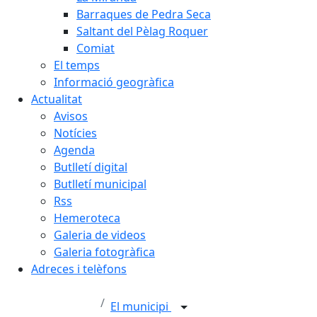
Barraques de Pedra Seca
Saltant del Pèlag Roquer
Comiat
El temps
Informació geogràfica
Actualitat
Avisos
Notícies
Agenda
Butlletí digital
Butlletí municipal
Rss
Hemeroteca
Galeria de videos
Galeria fotogràfica
Adreces i telèfons
El municipi