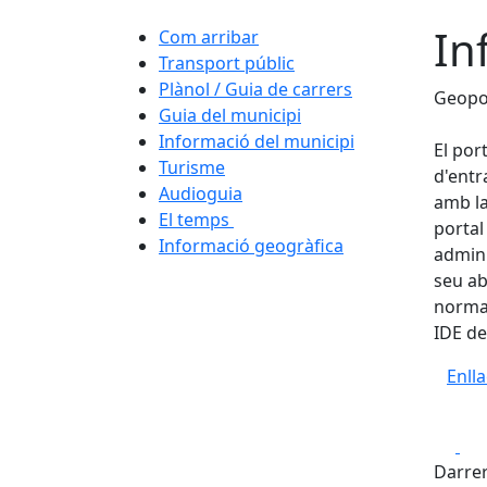
In
Com arribar
Transport públic
Plànol / Guia de carrers
Geopo
Guia del municipi
Informació del municipi
El por
Turisme
d'entr
Audioguia
amb la
El temps
portal
Informació geogràfica
admini
seu ab
normal
IDE de
Enll
Fa
Darrer