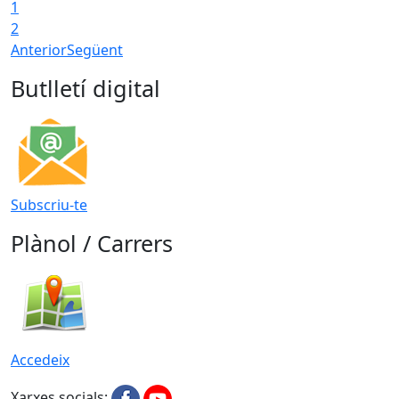
1
2
Anterior
Següent
Butlletí digital
Subscriu-te
Plànol / Carrers
Accedeix
Xarxes socials: