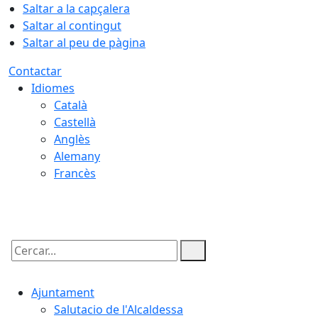
Saltar a la capçalera
Saltar al contingut
Saltar al peu de pàgina
Contactar
Idiomes
Català
Castellà
Anglès
Alemany
Francès
06.08.2026 | 06:18
Cercar:
Ajuntament
Salutacio de l'Alcaldessa