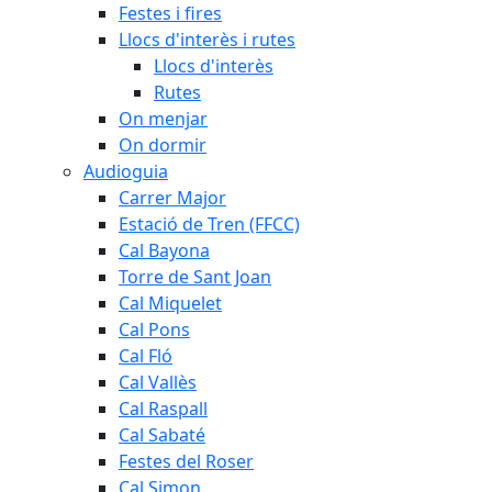
Festes i fires
Llocs d'interès i rutes
Llocs d'interès
Rutes
On menjar
On dormir
Audioguia
Carrer Major
Estació de Tren (FFCC)
Cal Bayona
Torre de Sant Joan
Cal Miquelet
Cal Pons
Cal Fló
Cal Vallès
Cal Raspall
Cal Sabaté
Festes del Roser
Cal Simon