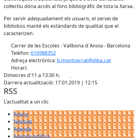
col·lectiu dóna accés al fons bibliogràfic de tota la Xarxa.
Per servir adequadament els usuaris, el servei de
bibliobús manté els estàndards de qualitat que el
caracterizen.
Carrer de les Escoles - Vallbona d´Anoia - Barcelona
Telèfon:
616988352
Adreça electrònica:
b.montserrat@diba.cat
Horari:
Facebook
X
Dimecres d'11 a 13:30 h.
Darrera actualització: 17.01.2019 | 12:15
RSS
L'actualitat a un clic
Avisos
Notícies
Agenda
Agenda política