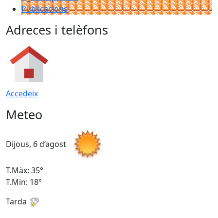
Publicacions
Adreces i telèfons
Accedeix
Meteo
Dijous, 6 d’agost
D
T.Màx: 35°
T
T.Min: 18°
T
Tarda
T