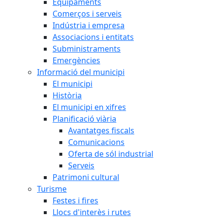
Equipaments
Comerços i serveis
Indústria i empresa
Associacions i entitats
Subministraments
Emergències
Informació del municipi
El municipi
Història
El municipi en xifres
Planificació viària
Avantatges fiscals
Comunicacions
Oferta de sól industrial
Serveis
Patrimoni cultural
Turisme
Festes i fires
Llocs d'interès i rutes