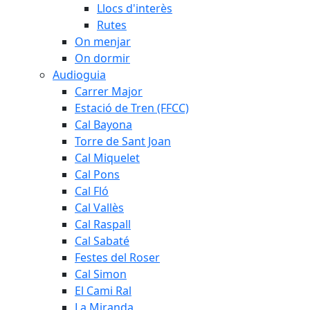
Llocs d'interès
Rutes
On menjar
On dormir
Audioguia
Carrer Major
Estació de Tren (FFCC)
Cal Bayona
Torre de Sant Joan
Cal Miquelet
Cal Pons
Cal Fló
Cal Vallès
Cal Raspall
Cal Sabaté
Festes del Roser
Cal Simon
El Cami Ral
La Miranda