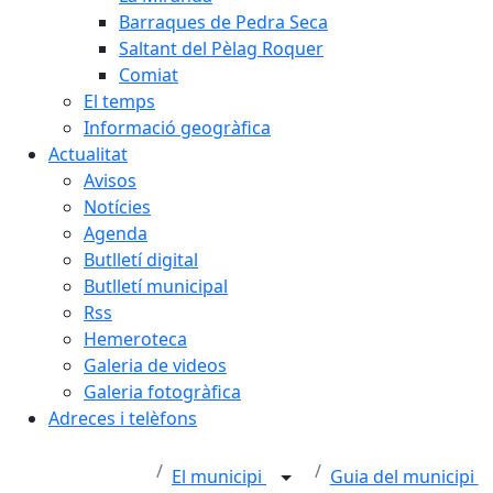
Barraques de Pedra Seca
Saltant del Pèlag Roquer
Comiat
El temps
Informació geogràfica
Actualitat
Avisos
Notícies
Agenda
Butlletí digital
Butlletí municipal
Rss
Hemeroteca
Galeria de videos
Galeria fotogràfica
Adreces i telèfons
El municipi
Guia del municipi