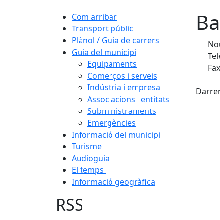
Ba
Com arribar
Transport públic
Plànol / Guia de carrers
Nou
Guia del municipi
Tel
Equipaments
Fax
Comerços i serveis
Fa
Indústria i empresa
Darrer
Associacions i entitats
Subministraments
Emergències
Informació del municipi
Turisme
Audioguia
El temps
Informació geogràfica
RSS