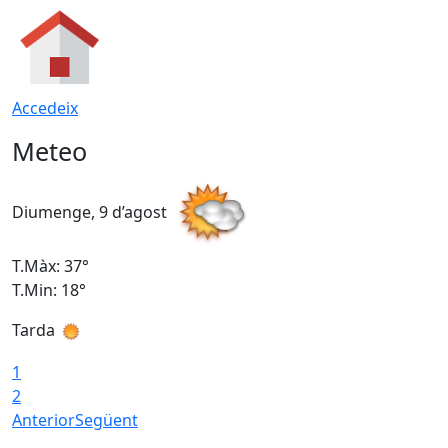
Accedeix
Meteo
Diumenge, 9 d’agost
D
T.Màx: 37°
T
T.Min: 18°
T
Tarda
T
1
2
Anterior
Següent