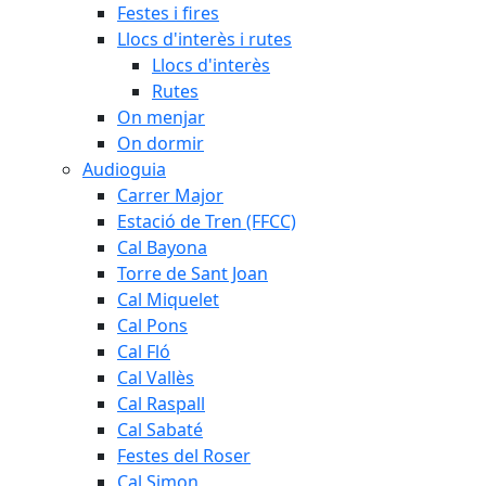
Festes i fires
Llocs d'interès i rutes
Llocs d'interès
Rutes
On menjar
On dormir
Audioguia
Carrer Major
Estació de Tren (FFCC)
Cal Bayona
Torre de Sant Joan
Cal Miquelet
Cal Pons
Cal Fló
Cal Vallès
Cal Raspall
Cal Sabaté
Festes del Roser
Cal Simon