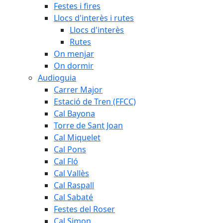
Festes i fires
Llocs d'interès i rutes
Llocs d'interès
Rutes
On menjar
On dormir
Audioguia
Carrer Major
Estació de Tren (FFCC)
Cal Bayona
Torre de Sant Joan
Cal Miquelet
Cal Pons
Cal Fló
Cal Vallès
Cal Raspall
Cal Sabaté
Festes del Roser
Cal Simon