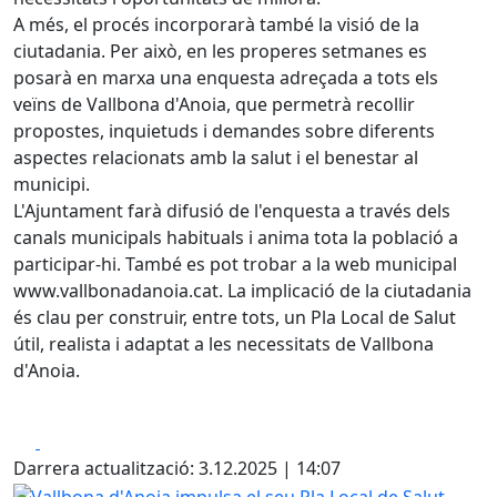
A més, el procés incorporarà també la visió de la
ciutadania. Per això, en les properes setmanes es
posarà en marxa una enquesta adreçada a tots els
veïns de Vallbona d'Anoia, que permetrà recollir
propostes, inquietuds i demandes sobre diferents
aspectes relacionats amb la salut i el benestar al
municipi.
L'Ajuntament farà difusió de l'enquesta a través dels
canals municipals habituals i anima tota la població a
participar-hi. També es pot trobar a la web municipal
www.vallbonadanoia.cat. La implicació de la ciutadania
és clau per construir, entre tots, un Pla Local de Salut
útil, realista i adaptat a les necessitats de Vallbona
d'Anoia.
Facebook
X
Darrera actualització: 3.12.2025 | 14:07
Vallbona d'Anoia impulsa el seu Pla Local de Salut