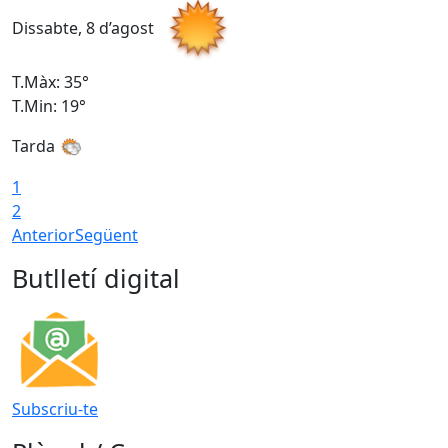
Dissabte, 8 d’agost
D
T.Màx: 35°
T
T.Min: 19°
T
Tarda
1
2
Anterior
Següent
Butlletí digital
Subscriu-te