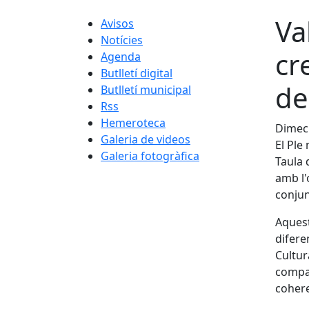
Va
Avisos
Notícies
cr
Agenda
Butlletí digital
de
Butlletí municipal
Rss
Hemeroteca
Dimec
Galeria de videos
El Ple
Galeria fotogràfica
Taula 
amb l'
conjun
Aquest
difere
Cultur
compar
coheren