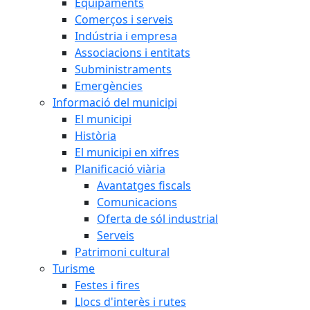
Equipaments
Comerços i serveis
Indústria i empresa
Associacions i entitats
Subministraments
Emergències
Informació del municipi
El municipi
Història
El municipi en xifres
Planificació viària
Avantatges fiscals
Comunicacions
Oferta de sól industrial
Serveis
Patrimoni cultural
Turisme
Festes i fires
Llocs d'interès i rutes