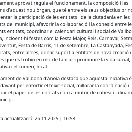
lament aprovat regula el funcionament, la composició i les
ns d'aquest nou òrgan, que té entre els seus objectius prin
entar la participació de les entitats i de la ciutadania en les
ats del municipi, afavorir la col·laboració i la cohesió entre l
nts entitats, coordinar el calendari cultural i social de Vallb
a, incloent-hi festes com la Festa Major, Reis, Carnaval, Set
Joventut, Festa de Barris, 11 de setembre, La Castanyada, Fe
titats, entre altres, donar suport a entitats de nova creació i
es que es trobin en risc de tancar i promoure la vida social,
ativa i el comerç local.
tament de Vallbona d'Anoia destaca que aquesta iniciativa 
davant per enfortir el teixit social, millorar la coordinació i
iar el paper de les entitats com a motor de cohesió i dinam
nicipi.
cebook
X
a actualització: 26.11.2025 | 16:58