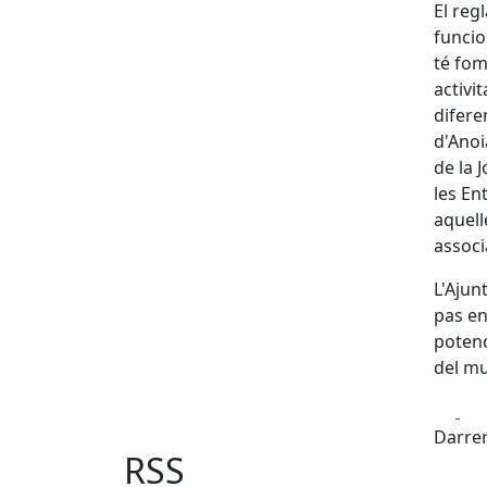
El reg
funcio
té fom
activit
difere
d'Anoi
de la 
les En
aquell
associ
L'Ajun
pas en
potenc
del mu
Fa
Darrer
RSS