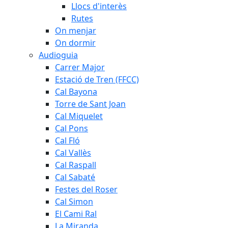
Llocs d'interès
Rutes
On menjar
On dormir
Audioguia
Carrer Major
Estació de Tren (FFCC)
Cal Bayona
Torre de Sant Joan
Cal Miquelet
Cal Pons
Cal Fló
Cal Vallès
Cal Raspall
Cal Sabaté
Festes del Roser
Cal Simon
El Cami Ral
La Miranda