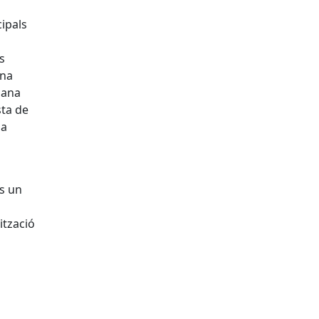
cipals
es
ona
mana
sta de
 a
és un
ització