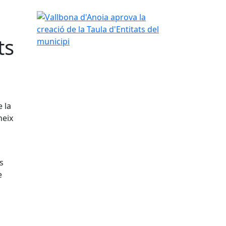
Vallbona d'Anoia aprova la creació de la Taula d'En
ts
 la
neix
s
e